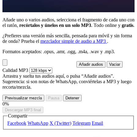
Añade uno o varios audios, selecciona el fragmento de cada uno con
el ratón,
recórtalos y únelos en un solo MP3
. Todo online y
gratis
.
¿Prefieres una versión más sencilla, pensada para móvil y sin forma
de onda? Prueba el
mezclador simple de audio a MP3
.
Formatos aceptados: .opus, .amr, .ogg, .m4a, .wav y .mp3.
Añadir audios
Vaciar
Calidad MP3
Arrastra y suelta tus audios aquí, o pulsa
“Añadir audios”
.
Sugerencia: si son notas de WhatsApp, conviértelas a MP3 y luego
recorta/mezcla.
Previsualizar mezcla
Pausa
Detener
0%
Descargar MP3 final
Compartir
Facebook
WhatsApp
X (Twitter)
Telegram
Email