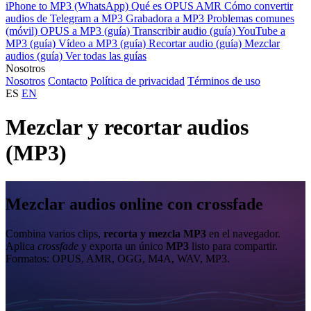
iPhone to MP3 (WhatsApp)
Qué es OPUS
AMR
Cómo convertir
audios de Telegram a MP3
Grabadora a MP3
Problemas comunes
(móvil)
OPUS a MP3 (guía)
Transcribir audio (guía)
YouTube a
MP3 (guía)
Vídeo a MP3 (guía)
Recortar audio (guía)
Mezclar
audios (guía)
Ver todas las guías
Nosotros
Nosotros
Contacto
Política de privacidad
Términos de uso
ES
EN
Mezclar y recortar audios
(MP3)
Mezclar audios online con crossfade
Combina varios clips,
recorta y mezcla MP3
en el navegador.
Aplica
crossfade
y exporta un único
MP3
listo para compartir.
Formatos: OPUS, AMR, OGG, M4A, WAV, MP3.