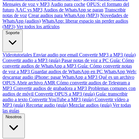
Mensajes de voz y MP3
Audio para coche
OPUS: el formato del
futuro
AAC vs MP3
Audios de WhatsApp se paran
Transcribir
notas de voz
Crear audios para WhatsApp (MP3)
Novedades de
WhatsApp (audios)
WhatsApp: liberar espacio sin perder audios
(MP3)
Ver todos los artículos
Soporte
Videotutoriales
Enviar audio por email
Convertir MP3 a MP3 (guía)
Convertir audio a MP3 (guía)
Pasar notas de voz a PC
Guía: Cómo
convertir audios de WhatsApp a MP3
Guía: Cómo convertir notas
de voz a MP3
Guardar audios de WhatsApp en PC
WhatsApp Web:
descargar audio
iPhone: pasar WhatsApp a MP3
Qué es un archivo
OPUS
Abrir archivo AMR
Cómo convertir audios de Telegram a
MP3
Convertir audios de grabadora a MP3
Problemas comunes con
audios de móvil
Convertir OPUS a MP3 (guía)
Guía: transcribir
audio a texto
Convertir YouTube a MP3 (guía)
Convertir vídeo a
MP3 (guía)
Recortar audio (guía)
Mezclar audios (guía)
Ver todas
las guías
Nosotros