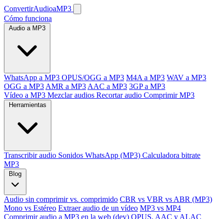
ConvertirAudioaMP3
Cómo funciona
Audio a MP3
WhatsApp a MP3
OPUS/OGG a MP3
M4A a MP3
WAV a MP3
OGG a MP3
AMR a MP3
AAC a MP3
3GP a MP3
Vídeo a MP3
Mezclar audios
Recortar audio
Comprimir MP3
Herramientas
Transcribir audio
Sonidos WhatsApp (MP3)
Calculadora bitrate
MP3
Blog
Audio sin comprimir vs. comprimido
CBR vs VBR vs ABR (MP3)
Mono vs Estéreo
Extraer audio de un vídeo
MP3 vs MP4
Comprimir audio a MP3 en la web (dev)
OPUS, AAC y ALAC