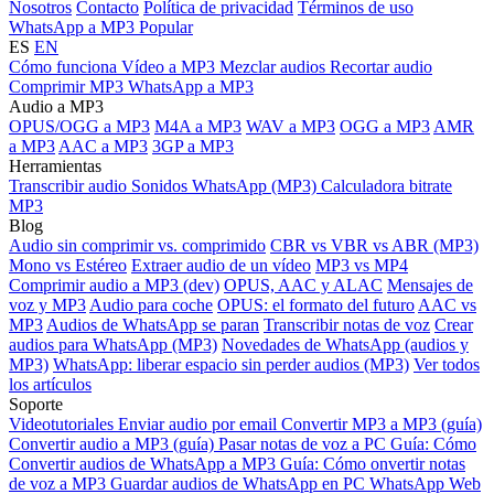
Nosotros
Contacto
Política de privacidad
Términos de uso
WhatsApp a MP3
Popular
ES
EN
Cómo funciona
Vídeo a MP3
Mezclar audios
Recortar audio
Comprimir MP3
WhatsApp a MP3
Audio a MP3
OPUS/OGG a MP3
M4A a MP3
WAV a MP3
OGG a MP3
AMR
a MP3
AAC a MP3
3GP a MP3
Herramientas
Transcribir audio
Sonidos WhatsApp (MP3)
Calculadora bitrate
MP3
Blog
Audio sin comprimir vs. comprimido
CBR vs VBR vs ABR (MP3)
Mono vs Estéreo
Extraer audio de un vídeo
MP3 vs MP4
Comprimir audio a MP3 (dev)
OPUS, AAC y ALAC
Mensajes de
voz y MP3
Audio para coche
OPUS: el formato del futuro
AAC vs
MP3
Audios de WhatsApp se paran
Transcribir notas de voz
Crear
audios para WhatsApp (MP3)
Novedades de WhatsApp (audios y
MP3)
WhatsApp: liberar espacio sin perder audios (MP3)
Ver todos
los artículos
Soporte
Videotutoriales
Enviar audio por email
Convertir MP3 a MP3 (guía)
Convertir audio a MP3 (guía)
Pasar notas de voz a PC
Guía: Cómo
Convertir audios de WhatsApp a MP3
Guía: Cómo onvertir notas
de voz a MP3
Guardar audios de WhatsApp en PC
WhatsApp Web