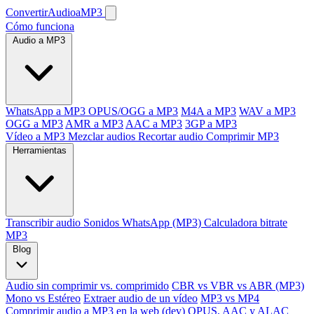
ConvertirAudioaMP3
Cómo funciona
Audio a MP3
WhatsApp a MP3
OPUS/OGG a MP3
M4A a MP3
WAV a MP3
OGG a MP3
AMR a MP3
AAC a MP3
3GP a MP3
Vídeo a MP3
Mezclar audios
Recortar audio
Comprimir MP3
Herramientas
Transcribir audio
Sonidos WhatsApp (MP3)
Calculadora bitrate
MP3
Blog
Audio sin comprimir vs. comprimido
CBR vs VBR vs ABR (MP3)
Mono vs Estéreo
Extraer audio de un vídeo
MP3 vs MP4
Comprimir audio a MP3 en la web (dev)
OPUS, AAC y ALAC