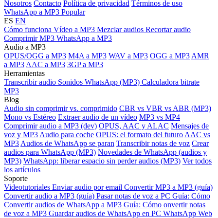
Nosotros
Contacto
Política de privacidad
Términos de uso
WhatsApp a MP3
Popular
ES
EN
Cómo funciona
Vídeo a MP3
Mezclar audios
Recortar audio
Comprimir MP3
WhatsApp a MP3
Audio a MP3
OPUS/OGG a MP3
M4A a MP3
WAV a MP3
OGG a MP3
AMR
a MP3
AAC a MP3
3GP a MP3
Herramientas
Transcribir audio
Sonidos WhatsApp (MP3)
Calculadora bitrate
MP3
Blog
Audio sin comprimir vs. comprimido
CBR vs VBR vs ABR (MP3)
Mono vs Estéreo
Extraer audio de un vídeo
MP3 vs MP4
Comprimir audio a MP3 (dev)
OPUS, AAC y ALAC
Mensajes de
voz y MP3
Audio para coche
OPUS: el formato del futuro
AAC vs
MP3
Audios de WhatsApp se paran
Transcribir notas de voz
Crear
audios para WhatsApp (MP3)
Novedades de WhatsApp (audios y
MP3)
WhatsApp: liberar espacio sin perder audios (MP3)
Ver todos
los artículos
Soporte
Videotutoriales
Enviar audio por email
Convertir MP3 a MP3 (guía)
Convertir audio a MP3 (guía)
Pasar notas de voz a PC
Guía: Cómo
Convertir audios de WhatsApp a MP3
Guía: Cómo onvertir notas
de voz a MP3
Guardar audios de WhatsApp en PC
WhatsApp Web