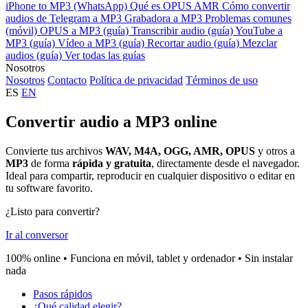
iPhone to MP3 (WhatsApp)
Qué es OPUS
AMR
Cómo convertir
audios de Telegram a MP3
Grabadora a MP3
Problemas comunes
(móvil)
OPUS a MP3 (guía)
Transcribir audio (guía)
YouTube a
MP3 (guía)
Vídeo a MP3 (guía)
Recortar audio (guía)
Mezclar
audios (guía)
Ver todas las guías
Nosotros
Nosotros
Contacto
Política de privacidad
Términos de uso
ES
EN
Convertir audio a MP3 online
Convierte tus archivos
WAV, M4A, OGG, AMR, OPUS
y otros a
MP3
de forma
rápida y gratuita
, directamente desde el navegador.
Ideal para compartir, reproducir en cualquier dispositivo o editar en
tu software favorito.
¿Listo para convertir?
Ir al conversor
100% online • Funciona en móvil, tablet y ordenador • Sin instalar
nada
Pasos rápidos
¿Qué calidad elegir?