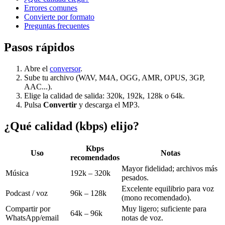
Errores comunes
Convierte por formato
Preguntas frecuentes
Pasos rápidos
Abre el
conversor
.
Sube tu archivo (WAV, M4A, OGG, AMR, OPUS, 3GP,
AAC...).
Elige la calidad de salida: 320k, 192k, 128k o 64k.
Pulsa
Convertir
y descarga el MP3.
¿Qué calidad (kbps) elijo?
Kbps
Uso
Notas
recomendados
Mayor fidelidad; archivos más
Música
192k – 320k
pesados.
Excelente equilibrio para voz
Podcast / voz
96k – 128k
(mono recomendado).
Compartir por
Muy ligero; suficiente para
64k – 96k
WhatsApp/email
notas de voz.