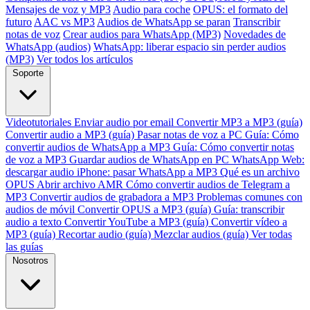
Mensajes de voz y MP3
Audio para coche
OPUS: el formato del
futuro
AAC vs MP3
Audios de WhatsApp se paran
Transcribir
notas de voz
Crear audios para WhatsApp (MP3)
Novedades de
WhatsApp (audios)
WhatsApp: liberar espacio sin perder audios
(MP3)
Ver todos los artículos
Soporte
Videotutoriales
Enviar audio por email
Convertir MP3 a MP3 (guía)
Convertir audio a MP3 (guía)
Pasar notas de voz a PC
Guía: Cómo
convertir audios de WhatsApp a MP3
Guía: Cómo convertir notas
de voz a MP3
Guardar audios de WhatsApp en PC
WhatsApp Web:
descargar audio
iPhone: pasar WhatsApp a MP3
Qué es un archivo
OPUS
Abrir archivo AMR
Cómo convertir audios de Telegram a
MP3
Convertir audios de grabadora a MP3
Problemas comunes con
audios de móvil
Convertir OPUS a MP3 (guía)
Guía: transcribir
audio a texto
Convertir YouTube a MP3 (guía)
Convertir vídeo a
MP3 (guía)
Recortar audio (guía)
Mezclar audios (guía)
Ver todas
las guías
Nosotros